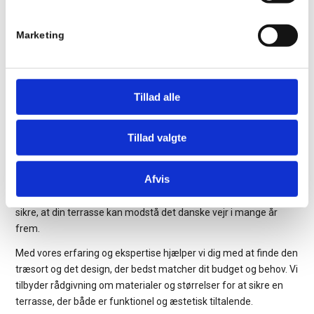
skræddersy træterrasser til ethvert behov og ønske. Kontakt os
med det samme for at høre mere.
Marketing
Når vi bygger din nye terrasse, sørger vi for, at den passer godt
til dit hjem. Uanset om du ønsker en mindre terrasse eller en
større udendørs plads, arbejder vi tæt sammen med dig fra
Tillad alle
start til slut.
Tillad valgte
Kvalitetshåndværk
Afvis
Her er kvalitet altid i fokus, uanset om projektet er stort eller
småt. Vi anvender udelukkende materialer af høj kvalitet for at
sikre, at din terrasse kan modstå det danske vejr i mange år
frem.
Med vores erfaring og ekspertise hjælper vi dig med at finde den
træsort og det design, der bedst matcher dit budget og behov. Vi
tilbyder rådgivning om materialer og størrelser for at sikre en
terrasse, der både er funktionel og æstetisk tiltalende.