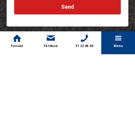
Forside
Få tilbud
51 22 08 40
Menu
En grøn tilgang
Når vi vælger materialer til vores projekter, lægger vi stor vægt
på holdbarhed og høj kvalitet. Vi prioriterer træsorter, der er
langtidsholdbare, for at sikre både en praktisk og mere
bæredygtig løsning.
Douglasgran er et godt eksempel på en træsort, der egner sig til
terrasser. Det er robust og kan modstå forskellige vejrforhold.
Når træet ikke længere er i brug, kan det desuden genanvendes
som brænde, hvilket gør det til et mere miljøvenligt valg.