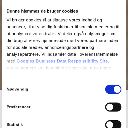
Denne hjemmeside bruger cookies
Vi bruger cookies til at tilpasse vores indhold og
annoncer, til at vise dig funktioner til sociale medier og til
at analysere vores trafik. Vi deler også oplysninger om
din brug af vores hjemmeside med vores partnere inden
for sociale medier, annonceringspartnere og
analysepartnere. Vi indsamler data i overensstemmelse
med
Googles Business Data Responsibility Site
.
Vores partnere kan kombinere disse data med andre
oplysninger, du har givet dem, eller som de har indsamlet
fra din brug af deres tjenester.
Samtykkevalg
Se Cookie & Privatlivspolitik
her
Nødvendig
Skræddersyede terrasser
Præferencer
Mangler du en pålidelig tømrer, der kan bygge din nye terrasse?
Statistik
Hos Tømreren Casper Lund har vi stor erfaring med at