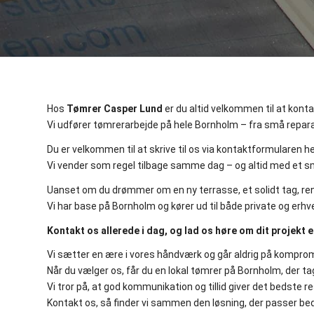
Hos
Tømrer Casper Lund
er du altid velkommen til at konta
Vi udfører tømrerarbejde på hele Bornholm – fra små reparat
Du er velkommen til at skrive til os via kontaktformularen her
Vi vender som regel tilbage samme dag – og altid med et sm
Uanset om du drømmer om en ny terrasse, et solidt tag, renover
Vi har base på Bornholm og kører ud til både private og erh
Kontakt os allerede i dag, og lad os høre om dit projekt ell
Vi sætter en ære i vores håndværk og går aldrig på komprom
Når du vælger os, får du en lokal tømrer på Bornholm, der tag
Vi tror på, at god kommunikation og tillid giver det bedste r
Kontakt os, så finder vi sammen den løsning, der passer bedst