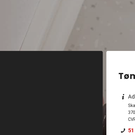
Tøm
Ad
Ska
370
CVR
51