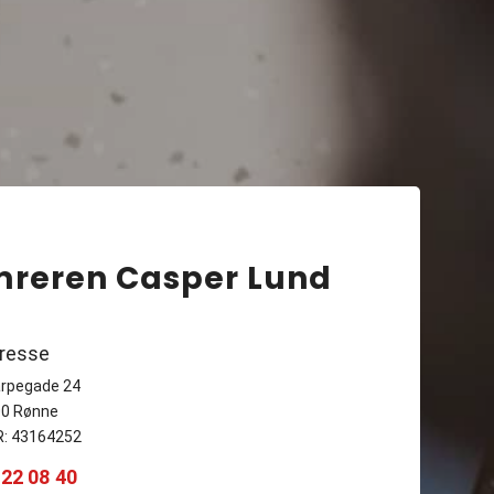
reren Casper Lund
resse
rpegade 24
0 Rønne
: 43164252
 22 08 40